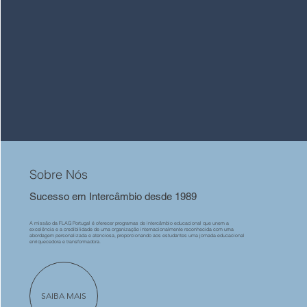
Sobre Nós
Sucesso em Intercâmbio desde 1989
A missão da FLAG Portugal é oferecer programas de intercâmbio educacional que unem a
excelência e a credibilidade de uma organização internacionalmente reconhecida com uma
abordagem personalizada e atenciosa, proporcionando aos estudantes uma jornada educacional
enriquecedora e transformadora.
SAIBA MAIS